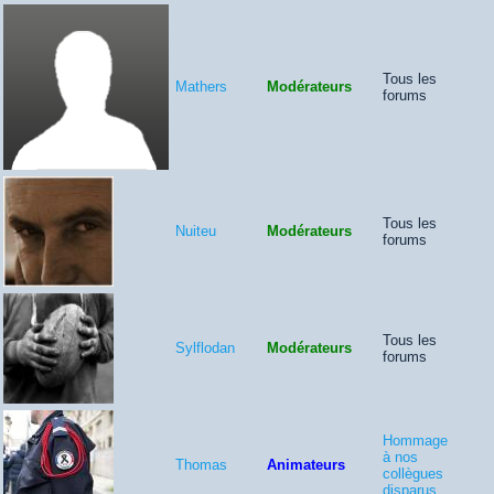
Tous les
Mathers
Modérateurs
forums
Tous les
Nuiteu
Modérateurs
forums
Tous les
Sylflodan
Modérateurs
forums
Hommage
à nos
Thomas
Animateurs
collègues
disparus