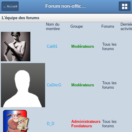
Forum non-officiel de la Police Nationale
← Accueil
L'équipe des forums
Nom du
Derniè
Groupe
Forums
membre
activit
Tous les
Cali91
Modérateurs
forums
Tous les
CeDricG
Modérateurs
forums
Administrateurs
Tous les
D_D
Fondateurs
forums