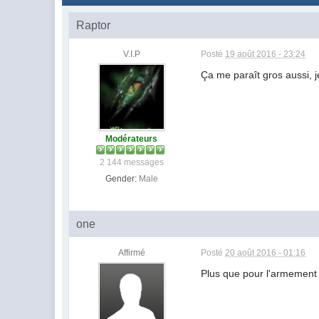
Raptor
V.I.P
Posté
19 août 2016 - 23:24
Ça me paraît gros aussi, j
Modérateurs
2 144 messages
Gender:
Male
one
Affirmé
Posté
20 août 2016 - 01:16
Plus que pour l'armement