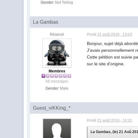
Gender:
Not Telling
La Gambas
Réservé
Posté
21 août 2016 - 13:03
Bonjour, sujet déjà abord
J'avais personnellement ré
Cette pétition est suivie p
sur le site d'origine.
Membres
48 messages
Gender:
Male
Guest_viKKing_*
Posté
21 août 2016 - 16:21
La Gambas, (le) 21 Aoû 2016