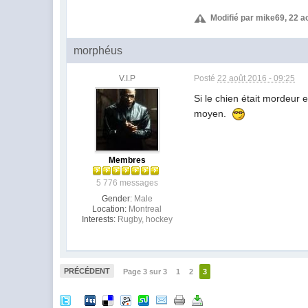
Modifié par mike69, 22 ao
morphéus
V.I.P
Posté
22 août 2016 - 09:25
Si le chien était mordeur e
moyen.
Membres
5 776 messages
Gender:
Male
Location:
Montreal
Interests:
Rugby, hockey
PRÉCÉDENT
Page 3 sur 3
1
2
3