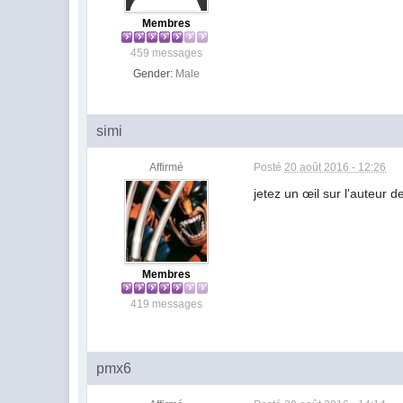
Membres
459 messages
Gender:
Male
simi
Affirmé
Posté
20 août 2016 - 12:26
jetez un œil sur l'auteur d
Membres
419 messages
pmx6