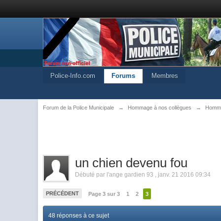
Police-Info.com
Forums
Membres
Forum de la Police Municipale
→
Hommage à nos collègues
→
Homma
un chien devenu fou
Débuté par
l'ange gardien 93
,
janv. 21 2016 09:34
PRÉCÉDENT
Page 3 sur 3
1
2
3
48 réponses à ce sujet