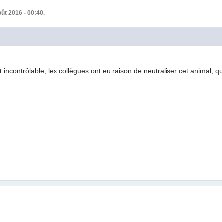
ût 2016 - 00:40.
t incontrôlable, les collègues ont eu raison de neutraliser cet animal, q