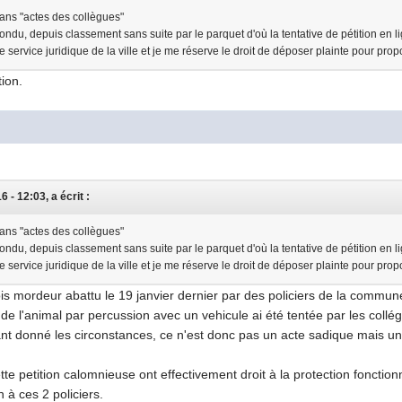
dans "actes des collègues"
ndu, depuis classement sans suite par le parquet d'où la tentative de pétition en l
le service juridique de la ville et je me réserve le droit de déposer plainte pour propo
ion.
 - 12:03, a écrit :
dans "actes des collègues"
ndu, depuis classement sans suite par le parquet d'où la tentative de pétition en l
le service juridique de la ville et je me réserve le droit de déposer plainte pour propo
inois mordeur abattu le 19 janvier dernier par des policiers de la com
n de l'animal par percussion avec un vehicule ai été tentée par les collé
ant donné les circonstances, ce n'est donc pas un acte sadique mais un
tte petition calomnieuse ont effectivement droit à la protection fonctio
 à ces 2 policiers.